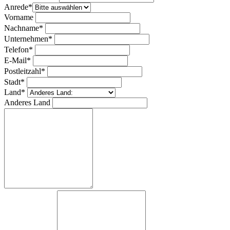
Anrede*
Vorname
Nachname*
Unternehmen*
Telefon*
E-Mail*
Postleitzahl*
Stadt*
Land*
Anderes Land