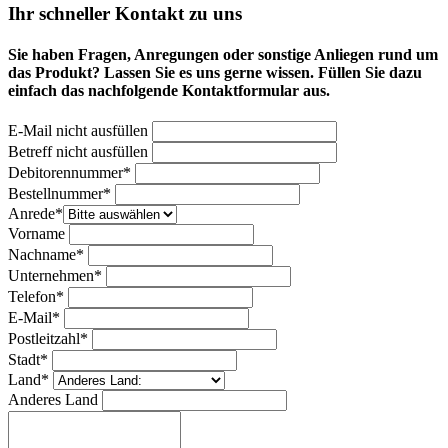
Ihr schneller Kontakt zu uns
Sie haben Fragen, Anregungen oder sonstige Anliegen rund um
das Produkt? Lassen Sie es uns gerne wissen. Füllen Sie dazu
einfach das nachfolgende Kontaktformular aus.
E-Mail nicht ausfüllen
Betreff nicht ausfüllen
Bitte nicht ausfüllen
Debitorennummer*
Bestellnummer*
Anrede*
Vorname
Nachname*
Unternehmen*
Telefon*
E-Mail*
Postleitzahl*
Stadt*
Land*
Anderes Land