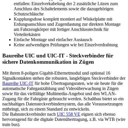
entfallen: Einzelverkabelung der 2 zusätzliche Litzen zum
Anschluss des Schaltelements sowie die dazugehörigen
Schutzschläuche
Kupplungsdose komplett montiert auf Winkelplatte mit
Erdungsanschluss und Zugentlastung zur direkten Montage
am Fahrzeugkörper mit fertiger Anschlusstechnik für
Verteilerkästen
Einfache Montage und einfacher Austausch
Keine aufwendigen Prüfungen wie bei Einzelverdrahtung
Baureihe UIC und UIC-IT - Steckverbinder für
sichere Datenkommunikation in Zügen
Mit ihrem 8-poligen Gigabit-Ethernetmodul und optional 16
Signalkontakten stehen die robusten, langlebigen Steckverbinder der
Baureihe
UIC
-IT
für hohe Übertragungsraten, wie sie heute für die
automatische Fahrgastzählung und Videoüberwachung in Zügen
sowie für das vielfältige Multimedia-Angebot und den
WLAN
-
Zugang für die Fahrgäste gebraucht werden. Schaltbau bietet so ein
nachhaltiges Datensteckverbindersystem, das alle Voraussetzungen
mitbringt, sich zu einem Standard zu entwickeln.
Die Bahnsteckverbinder nach
UIC
558 VE
eignen sich ebenso
hervorragend für die digitale Datenübertragung, z.B. via
WTB
(wire
train bus).