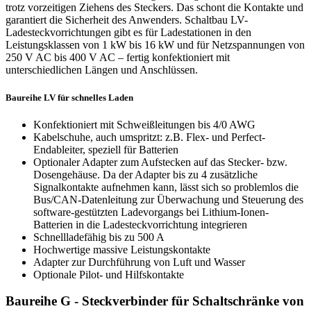
trotz vorzeitigen Ziehens des Steckers. Das schont die Kontakte und
garantiert die Sicherheit des Anwenders. Schaltbau LV-
Ladesteckvorrichtungen gibt es für Ladestationen in den
Leistungsklassen von 1 kW bis 16 kW und für Netzspannungen von
250 V AC bis 400 V AC – fertig konfektioniert mit
unterschiedlichen Längen und Anschlüssen.
Baureihe LV für schnelles Laden
Konfektioniert mit Schweißleitungen bis 4/0
AWG
Kabelschuhe, auch umspritzt: z.B. Flex- und Perfect-
Endableiter, speziell für Batterien
Optionaler Adapter zum Aufstecken auf das Stecker- bzw.
Dosengehäuse. Da der Adapter bis zu 4 zusätzliche
Signalkontakte aufnehmen kann, lässt sich so problemlos die
Bus/CAN-Datenleitung zur Überwachung und Steuerung des
software-gestützten Ladevorgangs bei Lithium-Ionen-
Batterien in die Ladesteckvorrichtung integrieren
Schnellladefähig bis zu 500 A
Hochwertige massive Leistungskontakte
Adapter zur Durchführung von Luft und Wasser
Optionale Pilot- und Hilfskontakte
Baureihe G - Steckverbinder für Schaltschränke von