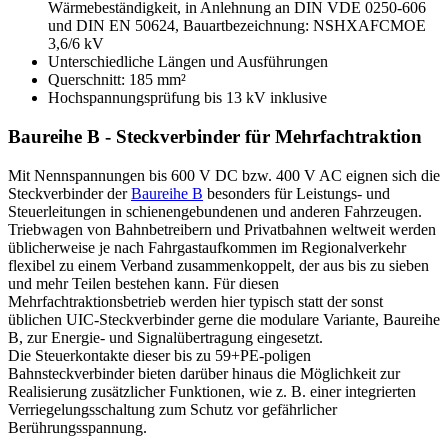
Wärmebeständigkeit, in Anlehnung an
DIN
VDE
0250-606
und
DIN
EN 50624, Bauartbezeichnung:
NSHXAFCMOE
3,6/6 kV
Unterschiedliche Längen und Ausführungen
Querschnitt: 185 mm²
Hochspannungsprüfung bis 13 kV inklusive
Baureihe B - Steckverbinder für Mehrfachtraktion
Mit Nennspannungen bis 600 V DC bzw. 400 V AC eignen sich die
Steckverbinder der
Baureihe B
besonders für Leistungs- und
Steuerleitungen in schienengebundenen und anderen Fahrzeugen.
Triebwagen von Bahnbetreibern und Privatbahnen weltweit werden
üblicherweise je nach Fahrgastaufkommen im Regionalverkehr
flexibel zu einem Verband zusammenkoppelt, der aus bis zu sieben
und mehr Teilen bestehen kann. Für diesen
Mehrfachtraktionsbetrieb werden hier typisch statt der sonst
üblichen
UIC
-Steckverbinder gerne die modulare Variante, Baureihe
B, zur Energie- und Signalübertragung eingesetzt.
Die Steuerkontakte dieser bis zu 59+PE-poligen
Bahnsteckverbinder bieten darüber hinaus die Möglichkeit zur
Realisierung zusätzlicher Funktionen, wie z. B. einer integrierten
Verriegelungsschaltung zum Schutz vor gefährlicher
Berührungsspannung.