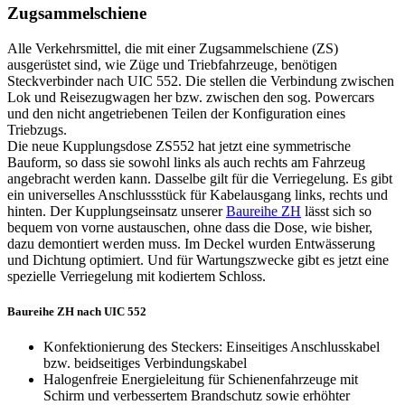
Zugsammelschiene
Alle Verkehrsmittel, die mit einer Zugsammelschiene (ZS)
ausgerüstet sind, wie Züge und Triebfahrzeuge, benötigen
Steckverbinder nach
UIC
552. Die stellen die Verbindung zwischen
Lok und Reisezugwagen her bzw. zwischen den sog. Powercars
und den nicht angetriebenen Teilen der Konfiguration eines
Triebzugs.
Die neue Kupplungsdose ZS552 hat jetzt eine symmetrische
Bauform, so dass sie sowohl links als auch rechts am Fahrzeug
angebracht werden kann. Dasselbe gilt für die Verriegelung. Es gibt
ein universelles Anschlussstück für Kabelausgang links, rechts und
hinten. Der Kupplungseinsatz unserer
Baureihe ZH
lässt sich so
bequem von vorne austauschen, ohne dass die Dose, wie bisher,
dazu demontiert werden muss. Im Deckel wurden Entwässerung
und Dichtung optimiert. Und für Wartungszwecke gibt es jetzt eine
spezielle Verriegelung mit kodiertem Schloss.
Baureihe ZH nach UIC 552
Konfektionierung des Steckers: Einseitiges Anschlusskabel
bzw. beidseitiges Verbindungskabel
Halogenfreie Energieleitung für Schienenfahrzeuge mit
Schirm und verbessertem Brandschutz sowie erhöhter