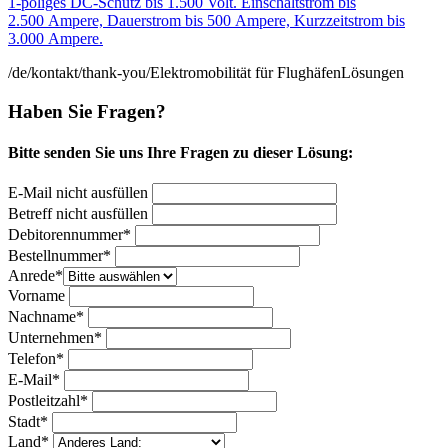
1-poliges DC-Schütz bis 1.500 Volt. Einschaltstrom bis
2.500 Ampere, Dauer­strom bis 500 Ampere, Kurzzeitstrom bis
3.000 Ampere.
/de/kontakt/thank-you/
Elektromobilität für Flughäfen
Lösungen
Haben Sie Fragen?
Bitte senden Sie uns Ihre Fragen zu dieser Lösung:
E-Mail nicht ausfüllen
Betreff nicht ausfüllen
Bitte nicht ausfüllen
Debitorennummer*
Bestellnummer*
Anrede*
Vorname
Nachname*
Unternehmen*
Telefon*
E-Mail*
Postleitzahl*
Stadt*
Land*