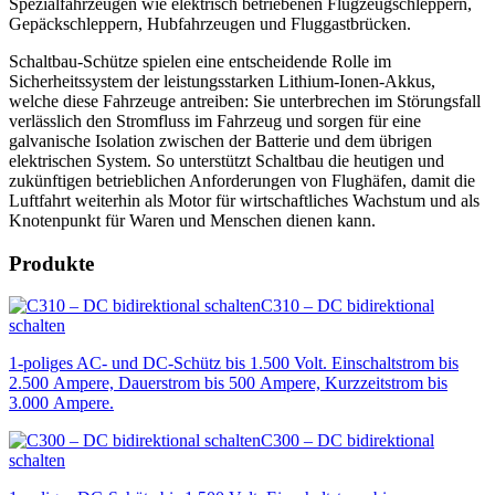
Spezialfahrzeugen wie elektrisch betriebenen Flugzeugschleppern,
Gepäckschleppern, Hubfahrzeugen und Fluggastbrücken.
Schaltbau-Schütze spielen eine entscheidende Rolle im
Sicherheitssystem der leistungsstarken Lithium-Ionen-Akkus,
welche diese Fahrzeuge antreiben: Sie unterbrechen im Störungsfall
verlässlich den Stromfluss im Fahrzeug und sorgen für eine
galvanische Isolation zwischen der Batterie und dem übrigen
elektrischen System. So unterstützt Schaltbau die heutigen und
zukünftigen betrieblichen Anforderungen von Flughäfen, damit die
Luftfahrt weiterhin als Motor für wirtschaftliches Wachstum und als
Knotenpunkt für Waren und Menschen dienen kann.
Produkte
C310 – DC bidirektional
schalten
1-poliges AC- und DC-Schütz bis 1.500 Volt. Einschaltstrom bis
2.500 Ampere, Dauerstrom bis 500 Ampere, Kurzzeitstrom bis
3.000 Ampere.
C300 – DC bidirektional
schalten