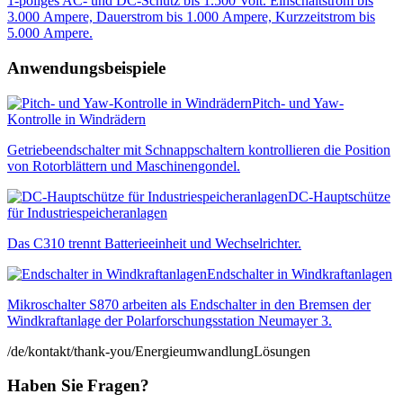
1-poliges AC- und DC-Schütz bis 1.500 Volt. Einschalt­strom bis
3.000 Ampere, Dauerstrom bis 1.000 Ampere, Kurzzeitstrom bis
5.000 Ampere.
Anwendungsbeispiele
Pitch- und Yaw-
Kontrolle in Windrädern
Getriebeendschalter mit Schnappschaltern kontrollieren die Position
von Rotorblättern und Maschinengondel.
DC-Hauptschütze
für Industriespeicheranlagen
Das C310 trennt Batterieeinheit und Wechselrichter.
Endschalter in Windkraftanlagen
Mikroschalter S870 arbeiten als Endschalter in den Bremsen der
Windkraftanlage der Polarforschungsstation Neumayer 3.
/de/kontakt/thank-you/
Energieumwandlung
Lösungen
Haben Sie Fragen?