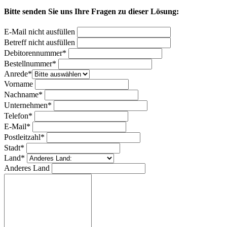
Bitte senden Sie uns Ihre Fragen zu dieser Lösung:
E-Mail nicht ausfüllen
Betreff nicht ausfüllen
Bitte nicht ausfüllen
Debitorennummer*
Bestellnummer*
Anrede*
Vorname
Nachname*
Unternehmen*
Telefon*
E-Mail*
Postleitzahl*
Stadt*
Land*
Anderes Land