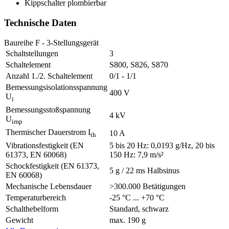
Kippschalter plombierbar
Technische Daten
Baureihe F - 3-Stellungsgerät
Schaltstellungen
3
Schaltelement
S800, S826, S870
Anzahl 1./2. Schaltelement
0/1 - 1/1
Bemessungsisolationsspannung
400 V
U
i
Bemessungsstoßspannung
4 kV
U
imp
Thermischer Dauerstrom I
10 A
th
Vibrationsfestigkeit (EN
5 bis 20 Hz: 0,0193 g/Hz, 20 bis
61373, EN 60068)
150 Hz: 7,9 m/s²
Schockfestigkeit (EN 61373,
5 g / 22 ms Halbsinus
EN 60068)
Mechanische Lebensdauer
>300.000 Betätigungen
Temperaturbereich
-25 °C ... +70 °C
Schalthebelform
Standard, schwarz
Gewicht
max. 190 g