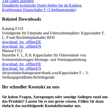
Alle Daten anzeigen
Detaillierte technische Daten finden Sie im Katalog.
Konfigurator Kippschalter F (3-Stellungsgeräte)
Related Downloads
Katalog F110
Schaltgeräte für Fahrpulte und Fahrerarbeitsplätze: Kippschalter F,
L, P und Buchfahrplanhalter BFH
download_for_offline
DE
download_for_offline
EN
Manual F112
Baureihe F, L, P, K Kippschalter für Führerstände von
Schienenfahrzeugen Montage- und Wartungsanleitung
download_for_offline
DE
download_for_offline
EN
/de/produkte/bahngeraete/thank-you/
Kippschalter F – 3-
Stellungsgerät
Bahn-Befehlsgeräte
Ihr schneller Kontakt zu uns
Sie haben Fragen, Anregungen oder sonstige Anliegen rund um
das Produkt? Lassen Sie es uns gerne wissen. Füllen Sie dazu
einfach das nachfolgende Kontaktformular aus.