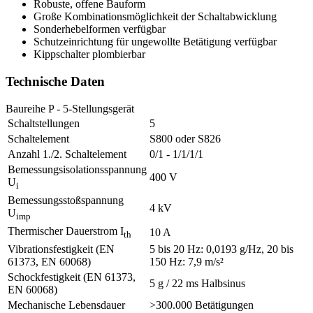
Robuste, offene Bauform
Große Kombinationsmöglichkeit der Schaltabwicklung
Sonderhebelformen verfügbar
Schutzeinrichtung für ungewollte Betätigung verfügbar
Kippschalter plombierbar
Technische Daten
Baureihe P - 5-Stellungsgerät
Schaltstellungen
5
Schaltelement
S800 oder S826
Anzahl 1./2. Schaltelement
0/1 - 1/1/1/1
Bemessungsisolationsspannung
400 V
U
i
Bemessungsstoßspannung
4 kV
U
imp
Thermischer Dauerstrom I
10 A
th
Vibrationsfestigkeit (EN
5 bis 20 Hz: 0,0193 g/Hz, 20 bis
61373, EN 60068)
150 Hz: 7,9 m/s²
Schockfestigkeit (EN 61373,
5 g / 22 ms Halbsinus
EN 60068)
Mechanische Lebensdauer
>300.000 Betätigungen