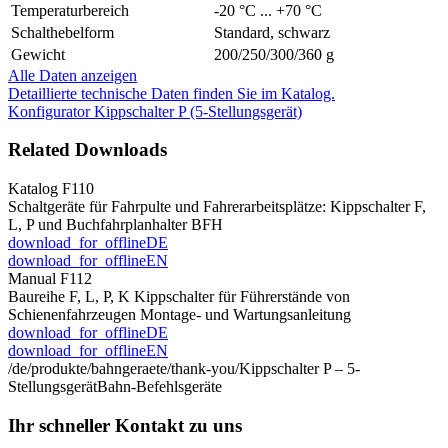
Temperaturbereich
-20 °C ... +70 °C
Schalthebelform
Standard, schwarz
Gewicht
200/250/300/360 g
Alle Daten anzeigen
Detaillierte technische Daten finden Sie im Katalog.
Konfigurator Kippschalter P (5-Stellungsgerät)
Related Downloads
Katalog F110
Schaltgeräte für Fahrpulte und Fahrerarbeitsplätze: Kippschalter F,
L, P und Buchfahrplanhalter BFH
download_for_offline
DE
download_for_offline
EN
Manual F112
Baureihe F, L, P, K Kippschalter für Führerstände von
Schienenfahrzeugen Montage- und Wartungsanleitung
download_for_offline
DE
download_for_offline
EN
/de/produkte/bahngeraete/thank-you/
Kippschalter P – 5-
Stellungsgerät
Bahn-Befehlsgeräte
Ihr schneller Kontakt zu uns