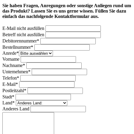
Sie haben Fragen, Anregungen oder sonstige Anliegen rund um
das Produkt? Lassen Sie es uns gerne wissen. Füllen Sie dazu
einfach das nachfolgende Kontaktformular aus.
E-Mail nicht ausfüllen
Betreff nicht ausfüllen
Bitte nicht ausfüllen
Debitorennummer*
Bestellnummer*
Anrede*
Vorname
Nachname*
Unternehmen*
Telefon*
E-Mail*
Postleitzahl*
Stadt*
Land*
Anderes Land