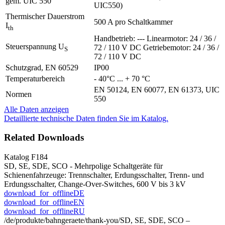
gem. UIC 550
UIC550)
Thermischer Dauerstrom
500 A pro Schaltkammer
I
th
Handbetrieb: --- Linearmotor: 24 / 36 /
Steuerspannung U
72 / 110 V DC Getriebemotor: 24 / 36 /
S
72 / 110 V DC
Schutzgrad, EN 60529
IP00
Temperaturbereich
- 40°C ... + 70 °C
EN 50124, EN 60077, EN 61373, UIC
Normen
550
Alle Daten anzeigen
Detaillierte technische Daten finden Sie im Katalog.
Related Downloads
Katalog F184
SD, SE, SDE, SCO - Mehrpolige Schaltgeräte für
Schienenfahrzeuge: Trennschalter, Erdungsschalter, Trenn- und
Erdungsschalter, Change-Over-Switches, 600 V bis 3 kV
download_for_offline
DE
download_for_offline
EN
download_for_offline
RU
/de/produkte/bahngeraete/thank-you/
SD, SE, SDE, SCO –