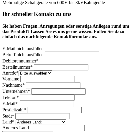
Mehrpolige Schaltgeräte von 600V bis 3kV
Bahngeräte
Ihr schneller Kontakt zu uns
Sie haben Fragen, Anregungen oder sonstige Anliegen rund um
das Produkt? Lassen Sie es uns gerne wissen. Füllen Sie dazu
einfach das nachfolgende Kontaktformular aus.
E-Mail nicht ausfüllen
Betreff nicht ausfüllen
Bitte nicht ausfüllen
Debitorennummer*
Bestellnummer*
Anrede*
Vorname
Nachname*
Unternehmen*
Telefon*
E-Mail*
Postleitzahl*
Stadt*
Land*
Anderes Land