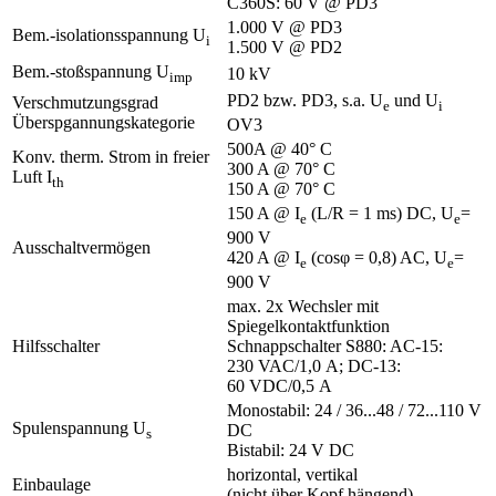
C360S: 60 V @ PD3
1.000 V @ PD3
Bem.-isolationsspannung U
i
1.500 V @ PD2
Bem.-stoßspannung U
10 kV
imp
PD2 bzw. PD3, s.a. U
und U
Verschmutzungsgrad
e
i
Überspgannungskategorie
OV3
500A @ 40° C
Konv. therm. Strom in freier
300 A @ 70° C
Luft I
th
150 A @ 70° C
150 A @ I
(L/R = 1 ms) DC, U
=
e
e
900 V
Ausschaltvermögen
420 A @ I
(cosφ = 0,8) AC, U
=
e
e
900 V
max. 2x Wechsler mit
Spiegelkontaktfunktion
Hilfsschalter
Schnappschalter S880: AC-15:
230 VAC/1,0 A; DC-13:
60 VDC/0,5 A
Monostabil: 24 / 36...48 / 72...110 V
Spulenspannung U
DC
s
Bistabil: 24 V DC
horizontal, vertikal
Einbaulage
(nicht über Kopf hängend)