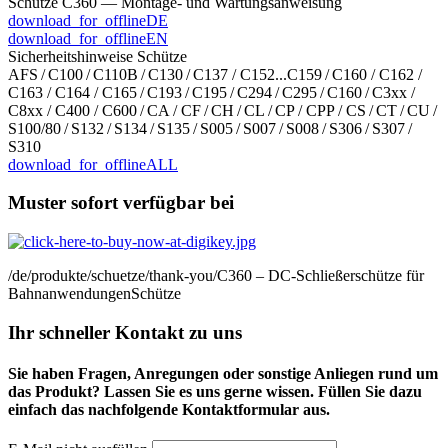
Schütze C360 — Montage- und Wartungs­anweisung
download_for_offline
DE
download_for_offline
EN
Sicherheitshinweise Schütze
AFS / C100 / C110B / C130 / C137 / C152...C159 / C160 / C162 /
C163 / C164 / C165 / C193 / C195 / C294 / C295 / C160 / C3xx /
C8xx / C400 / C600 / CA / CF / CH / CL / CP / CPP / CS / CT / CU /
S100/80 / S132 / S134 / S135 / S005 / S007 / S008 / S306 / S307 /
S310
download_for_offline
ALL
Muster sofort verfügbar bei
/de/produkte/schuetze/thank-you/
C360 – DC-Schließerschütze für
Bahnanwendungen
Schütze
Ihr schneller Kontakt zu uns
Sie haben Fragen, Anregungen oder sonstige Anliegen rund um
das Produkt? Lassen Sie es uns gerne wissen. Füllen Sie dazu
einfach das nachfolgende Kontaktformular aus.