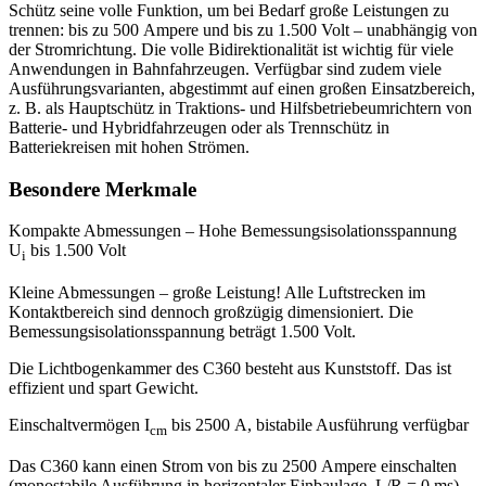
Schütz seine volle Funktion, um bei Bedarf große Leistungen zu
trennen: bis zu 500 Ampere und bis zu 1.500 Volt – unabhängig von
der Stromrichtung. Die volle Bidirektionalität ist wichtig für viele
Anwendungen in Bahnfahrzeugen. Verfügbar sind zudem viele
Ausführungsvarianten, abgestimmt auf einen großen Einsatzbereich,
z. B. als Hauptschütz in Traktions- und Hilfsbetriebeumrichtern von
Batterie- und Hybridfahrzeugen oder als Trennschütz in
Batteriekreisen mit hohen Strömen.
Besondere Merkmale
Kompakte Abmessungen – Hohe Bemessungsisolationsspannung
U
bis 1.500 Volt
i
Kleine Abmessungen – große Leistung! Alle Luft­strecken im
Kontaktbereich sind dennoch großzügig dimensioniert. Die
Bemessungsisolationsspannung beträgt 1.500 Volt.
Die Lichtbogen­kammer des C360 besteht aus Kunststoff. Das ist
effizient und spart Gewicht.
Einschaltvermögen I
bis 2500 A, bistabile Ausführung verfügbar
cm
Das C360 kann einen Strom von bis zu 2500 Ampere einschalten
(monostabile Ausführung in horizontaler Einbaulage, L/R = 0 ms).