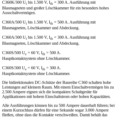
C360K/300
U
bis 1.500 V, I
= 300 A. Ausführung mit
i
th
Blasmagneten und großer Löschkammer für ein besonders hohes
Ausschaltvermögen.
C360A/500
U
bis 1.500 V, I
= 500 A. Ausführung mit
i
th
Blasmagneten, Löschkammer und Abdeckung.
C360A/300
U
bis 1.500 V, I
= 300 A. Ausführung mit
i
th
Blasmagneten, Löschkammer und Abdeckung.
C360S/500
U
= 60 V, I
= 500 A.
e
th
Hauptkontaktsystem ohne Löschkammer.
C360S/300
U
= 60 V, I
= 300 A.
e
th
Hauptkontaktsystem ohne Löschkammer.
Die bidirektionalen DC-Schütze der Baureihe C360 schalten hohe
Leistungen auf kleinem Raum. Mit einem Einschaltvermögen bis zu
2.500 Ampere eignen sich die kompakten Schaltgeräte für
Applikationen mit hohem Einschaltstrom oder hohen Kapazitäten.
Alle Ausführungen können bis zu 500 Ampere dauer­haft führen; bei
einem Kurzschluss dürfen für eine Sekunde sogar 3.000 Ampere
fließen, ohne dass die Kontakte verschweißen. Damit behält das