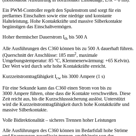
Ein
PWM
-Controller regelt den Spulenstrom und sorgt für ein
prellarmes Einschalten sowie eine niedrige und konstante
Halteleistung. Hohe Kontaktkräfte und massive Silberkontakte
begünstigen das Einschaltvermögen.
Hoher thermischer Dauerstrom I
bis 500 A
th
Alle Ausführungen des C360 können bis zu 500 A dauerhaft führen.
2
(Querschnitt der Anschlüsse: 185 mm
, maximale
Umgebungstemperatur: 85 °C, Klemmenerwärmung: +65 Kelvin).
Der Wert wird durch sehr hohe Kontaktkräfte erreicht.
Kurzzeitstromtragfähigkeit I
bis 3000 Ampere (1 s)
cw
Für eine Sekunde kann das C360 einen Strom von bis zu
3000 Ampere führen, ohne dass die Kontakte verschweißen. Diese
Zeit reicht aus, bis die Kurzschlusssicherung auslöst. Unterstützt
wird die Kurzzeitstromtragfähigkeit durch hohe Kontaktkräfte und
massive Silberkontakte.
Volle Bidirektionalität – sicheres Trennen hoher Leistungen
Alle Ausführungen des C360 können im Bedarfsfall hohe Ströme
und Spannungen zuverlässig trennen, unabhängig von der