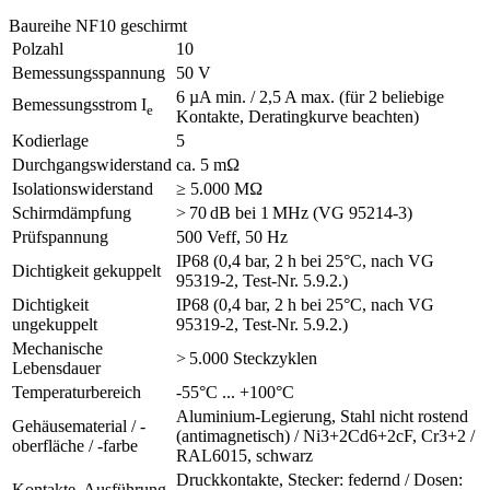
Baureihe NF10 geschirmt
Polzahl
10
Bemessungsspannung
50 V
6 µA min. / 2,5 A max. (für 2 beliebige
Bemessungsstrom I
e
Kontakte, Deratingkurve beachten)
Kodierlage
5
Durchgangswiderstand
ca. 5 mΩ
Isolationswiderstand
≥ 5.000 MΩ
Schirmdämpfung
> 70 dB bei 1 MHz (VG 95214-3)
Prüfspannung
500 Veff, 50 Hz
IP68 (0,4 bar, 2 h bei 25°C, nach VG
Dichtigkeit gekuppelt
95319-2, Test-Nr. 5.9.2.)
Dichtigkeit
IP68 (0,4 bar, 2 h bei 25°C, nach VG
ungekuppelt
95319-2, Test-Nr. 5.9.2.)
Mechanische
> 5.000 Steckzyklen
Lebensdauer
Temperaturbereich
-55°C ... +100°C
Aluminium-Legierung, Stahl nicht rostend
Gehäusematerial / -
(antimagnetisch) / Ni3+2Cd6+2cF, Cr3+2 /
oberfläche / -farbe
RAL6015, schwarz
Druckkontakte, Stecker: federnd / Dosen:
Kontakte, Ausführung