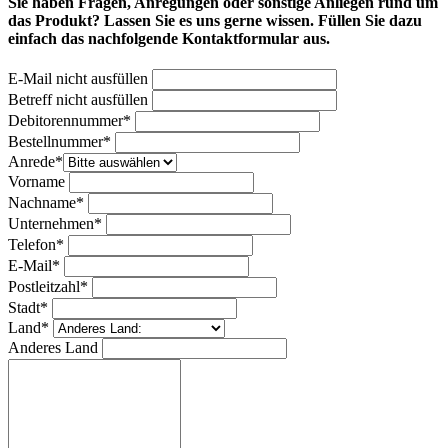
Sie haben Fragen, Anregungen oder sonstige Anliegen rund um
das Produkt? Lassen Sie es uns gerne wissen. Füllen Sie dazu
einfach das nachfolgende Kontaktformular aus.
E-Mail nicht ausfüllen
Betreff nicht ausfüllen
Bitte nicht ausfüllen
Debitorennummer*
Bestellnummer*
Anrede*
Vorname
Nachname*
Unternehmen*
Telefon*
E-Mail*
Postleitzahl*
Stadt*
Land*
Anderes Land