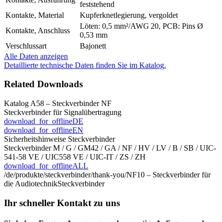
feststehend
Kontakte, Material
Kupferknetlegierung, vergoldet
Löten: 0,5 mm²/AWG 20, PCB: Pins Ø
Kontakte, Anschluss
0,53 mm
Verschlussart
Bajonett
Alle Daten anzeigen
Detaillierte technische Daten finden Sie im Katalog.
Related Downloads
Katalog A58 – Steckverbinder NF
Steckverbinder für Signalübertragung
download_for_offline
DE
download_for_offline
EN
Sicherheitshinweise Steckverbinder
Steckverbinder M / G / GM42 / GA / NF / HV / LV / B / SB / UIC-
541-58 VE / UIC558 VE / UIC-IT / ZS / ZH
download_for_offline
ALL
/de/produkte/steckverbinder/thank-you/
NF10 – Steckverbinder für
die Audiotechnik
Steckverbinder
Ihr schneller Kontakt zu uns