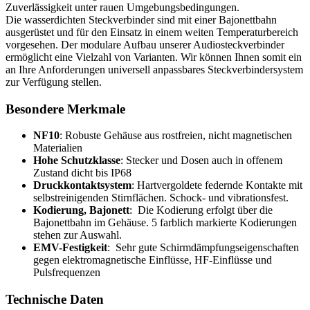
Zuverlässigkeit unter rauen Umgebungsbedingungen.
Die wasserdichten Steckverbinder sind mit einer Bajonettbahn
ausgerüstet und für den Einsatz in einem weiten Temperaturbereich
vorgesehen. Der modulare Aufbau unserer Audiosteck­verbinder
ermöglicht eine Vielzahl von Varianten. Wir können Ihnen somit ein
an Ihre Anforderungen universell anpassbares Steckverbindersystem
zur Verfügung stellen.
Besondere Merkmale
NF10
: Robuste Gehäuse aus rostfreien, nicht magnetischen
Materialien
Hohe Schutzklasse
: Stecker und Dosen auch in offenem
Zustand dicht bis IP68
Druckkontaktsystem
: Hartvergoldete federnde Kontakte mit
selbstreinigenden Stirnflächen. Schock- und vibrationsfest.
Kodierung, Bajonett
: Die Kodierung erfolgt über die
Bajonettbahn im Gehäuse. 5 farblich markierte Kodierungen
stehen zur Auswahl.
EMV
-Festigkeit
: Sehr gute Schirmdämpfungseigenschaften
gegen elektromagnetische Einflüsse, HF-Einflüsse und
Pulsfrequenzen
Technische Daten